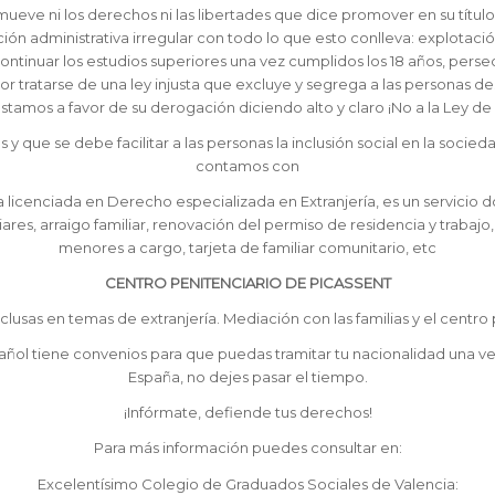
ni los derechos ni las libertades que dice promover en su título si
ción administrativa irregular con todo lo que esto conlleva: explotació
ntinuar los estudios superiores una vez cumplidos los 18 años, perse
Por tratarse de una ley injusta que excluye y segrega a las personas 
tamos a favor de su derogación diciendo alto y claro ¡No a la Ley de 
y que se debe facilitar a las personas la inclusión social en la socied
contamos con
licenciada en Derecho especializada en Extranjería, es un servicio 
liares, arraigo familiar, renovación del permiso de residencia y trabaj
menores a cargo, tarjeta de familiar comunitario, etc
CENTRO PENITENCIARIO DE PICASSENT
lusas en temas de extranjería. Mediación con las familias y el centr
ñol tiene convenios para que puedas tramitar tu nacionalidad una ve
España, no dejes pasar el tiempo.
¡Infórmate, defiende tus derechos!
Para más información puedes consultar en:
Excelentísimo Colegio de Graduados Sociales de Valencia: