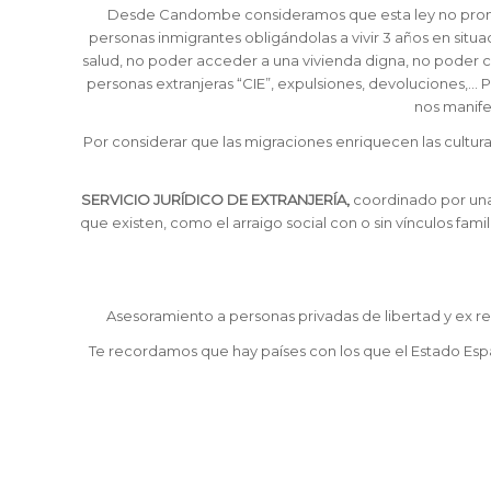
Desde Candombe consideramos que esta ley no promueve 
personas inmigrantes obligándolas a vivir 3 años en situa
salud, no poder acceder a una vivienda digna, no poder co
personas extranjeras “CIE”, expulsiones, devoluciones,… 
nos manifes
Por considerar que las migraciones enriquecen las culturas 
SERVICIO JURÍDICO DE EXTRANJERÍA,
coordinado por una 
que existen, como el arraigo social con o sin vínculos fami
Asesoramiento a personas privadas de libertad y ex rec
Te recordamos que hay países con los que el Estado Espa