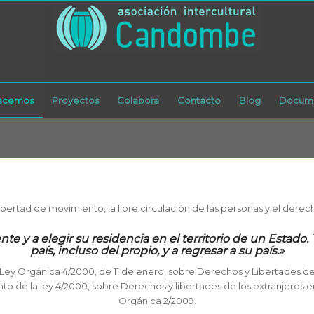
acemos
Proyectos
Colabora
Contacto
Blog
Docume
ertad de movimiento, la libre circulación de las personas y el derec
te y a elegir su residencia en el territorio de un Estado.
país, incluso del propio, y a regresar a su país.»
 Ley Orgánica 4/2000, de 11 de enero, sobre Derechos y Libertades de l
to de la ley 4/2000, sobre Derechos y libertades de los extranjeros en
Orgánica 2/2009.