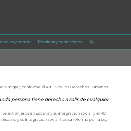
ntales y cortos
Términos y condiciones
Usted está aquí:
Inicio
/
Qué hacemos
/
Acción Social
/
Extranjería
ho a migrar, conforme el Art. 13 de los Derechos Humanos:
 Toda persona tiene derecho a salir de cualquier
os extranjeros en España y su integración social, y el RD
 España y su Integración social, tras su reforma por la Ley