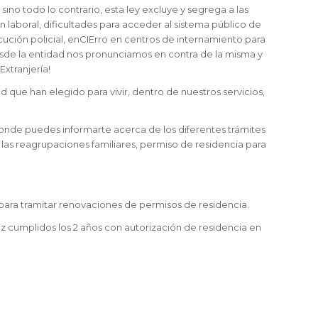
no todo lo contrario, esta ley excluye y segrega a las
n laboral, dificultades para acceder al sistema público de
cución policial, enCIErro en centros de internamiento para
desde la entidad nos pronunciamos en contra de la misma y
Extranjería!
ad que han elegido para vivir, dentro de nuestros servicios,
donde puedes informarte acerca de los diferentes trámites
o, las reagrupaciones familiares, permiso de residencia para
o para tramitar renovaciones de permisos de residencia.
z cumplidos los 2 años con autorización de residencia en