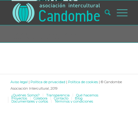
Usted está aquí:
Inicio
/
Qué hacemos
/
Cooperación para el desarrollo
Aviso legal
|
Política de privacidad
|
Política de cookies
| © Candombe
Asociación Intercultural, 2019
¿Quiénes Somos?
Transparencia
Qué hacemos
Proyectos
Colabora
Contacto
Blog
Documentales y cortos
Términos y condiciones