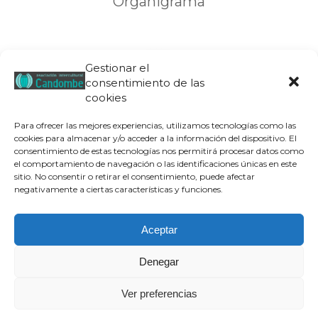
Organigrama
Gestionar el
consentimiento de las
cookies
Para ofrecer las mejores experiencias, utilizamos tecnologías como las
cookies para almacenar y/o acceder a la información del dispositivo. El
consentimiento de estas tecnologías nos permitirá procesar datos como
el comportamiento de navegación o las identificaciones únicas en este
sitio. No consentir o retirar el consentimiento, puede afectar
Junta directiva
negativamente a ciertas características y funciones.
Aceptar
Denegar
Aviso legal
|
Política de privacidad
|
Política de cookies
| © Candombe
Ver preferencias
Asociación Intercultural, 2019
¿Quiénes Somos?
Transparencia
Qué hacemos