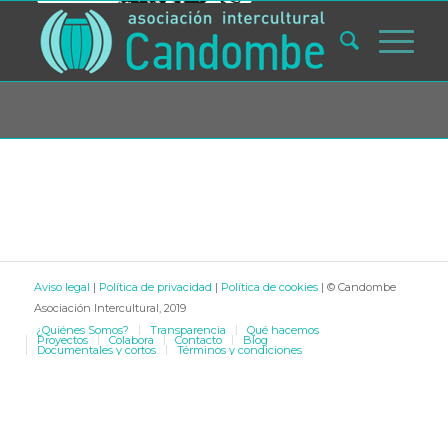
Usted está aquí:
Inicio
/
Transparencia
/
Planes
/
Código de conducta
Aviso legal
|
Política de privacidad
|
Política de cookies
| © Candombe
Asociación Intercultural, 2019
¿Quiénes Somos?
Transparencia
Qué hacemos
Proyectos
Colabora
Contacto
Blog
Documentales y cortos
Términos y condiciones