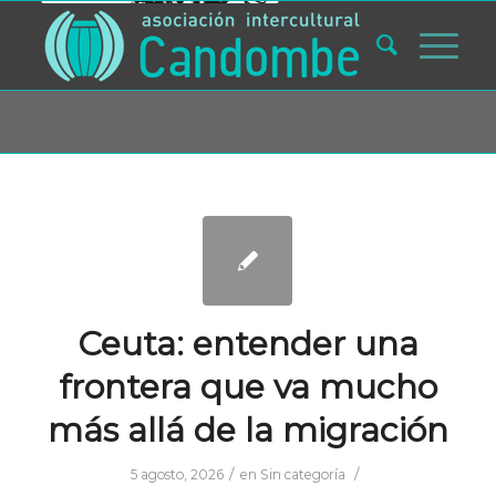
Usted está aquí:
Inicio
/
Blog
Ceuta: entender una
frontera que va mucho
más allá de la migración
/
/
5 agosto, 2026
en
Sin categoría