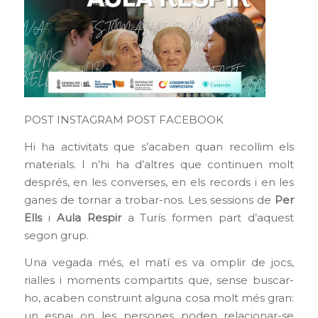
POST INSTAGRAM
POST FACEBOOK
Hi ha activitats que s’acaben quan recollim els
materials. I n’hi ha d’altres que continuen molt
després, en les converses, en els records i en les
ganes de tornar a trobar-nos. Les sessions de
Per
Ells
i
Aula Respir
a Turís formen part d’aquest
segon grup.
Una vegada més, el matí es va omplir de jocs,
rialles i moments compartits que, sense buscar-
ho, acaben construint alguna cosa molt més gran:
un espai on les persones poden relacionar-se