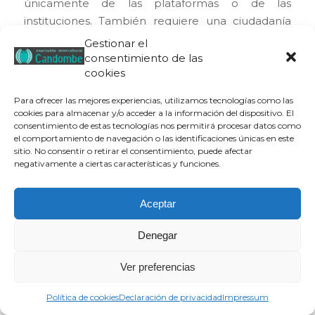
únicamente de las plataformas o de las
instituciones. También requiere una ciudadanía
capaz de identificar estos mensajes, rechazarlos y
Gestionar el
no contribuir a su difusión. Denunciar un
consentimiento de las
cookies
contenido discriminatorio, cuestionar un
comentario racista o apoyar a quienes lo sufren
Para ofrecer las mejores experiencias, utilizamos tecnologías como las
son gestos que ayudan a construir espacios más
cookies para almacenar y/o acceder a la información del dispositivo. El
seguros, tanto dentro como fuera de Internet.
consentimiento de estas tecnologías nos permitirá procesar datos como
el comportamiento de navegación o las identificaciones únicas en este
sitio. No consentir o retirar el consentimiento, puede afectar
Porque detrás de cada estadística hay personas. Y
negativamente a ciertas características y funciones.
detrás de cada mensaje de odio, una realidad que
no podemos permitir que se convierta en
Aceptar
costumbre.
POST INSTAGRAM
POST FACEBOOK
Denegar
Ver preferencias
Política de cookies
Declaración de privacidad
Impressum