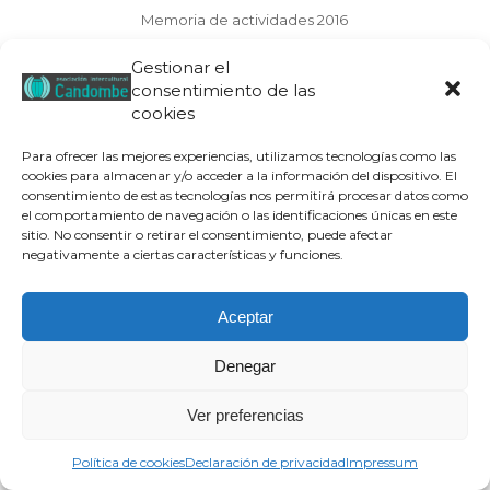
Memoria de actividades 2016
Memoria de actividades 2015
Gestionar el
consentimiento de las
Memoria de actividades 2014
cookies
Memoria de actividades 2013
Para ofrecer las mejores experiencias, utilizamos tecnologías como las
Memoria de actividades 2012
cookies para almacenar y/o acceder a la información del dispositivo. El
Memoria de actividades 2011
consentimiento de estas tecnologías nos permitirá procesar datos como
el comportamiento de navegación o las identificaciones únicas en este
Memoria de actividades 2009 – 2010
sitio. No consentir o retirar el consentimiento, puede afectar
negativamente a ciertas características y funciones.
Aceptar
Aviso legal
|
Política de privacidad
|
Política de cookies
| © Candombe
Asociación Intercultural, 2019
Denegar
¿Quiénes Somos?
Transparencia
Qué hacemos
Proyectos
Colabora
Contacto
Blog
Documentales y cortos
Términos y condiciones
Ver preferencias
Política de cookies
Declaración de privacidad
Impressum