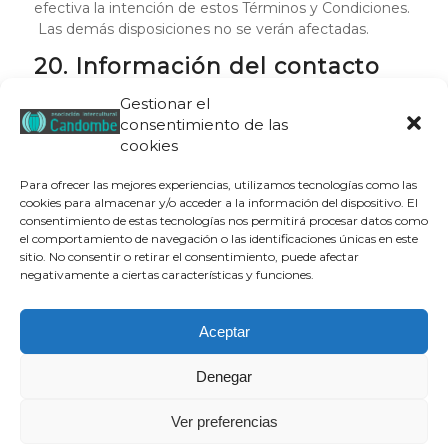
efectiva la intención de estos Términos y Condiciones.
Las demás disposiciones no se verán afectadas.
20. Información del contacto
Gestionar el
Este sitio web es propiedad y está gestionado por
consentimiento de las
Asociación Intercultural Candombe.
cookies
Puede ponerse en contacto con nosotros en relación
con estos Términos y Condiciones a través de nuestra
Para ofrecer las mejores experiencias, utilizamos tecnologías como las
cookies para almacenar y/o acceder a la información del dispositivo. El
página de
contacto
.
consentimiento de estas tecnologías nos permitirá procesar datos como
21. Descargar
el comportamiento de navegación o las identificaciones únicas en este
sitio. No consentir o retirar el consentimiento, puede afectar
negativamente a ciertas características y funciones.
También puedes
descargar
nuestros términos y
condiciones como un PDF.
Aceptar
Denegar
Aviso legal
|
Política de privacidad
|
Política de cookies
| © Candombe
Ver preferencias
Asociación Intercultural, 2019