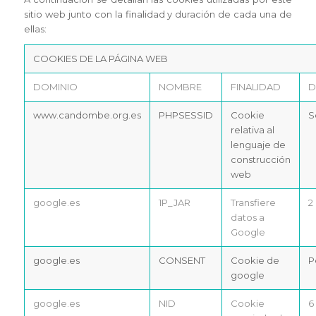
sitio web junto con la finalidad y duración de cada una de
ellas:
COOKIES DE LA PÁGINA WEB
DOMINIO
NOMBRE
FINALIDAD
D
www.candombe.org.es
PHPSESSID
Cookie
S
relativa al
lenguaje de
construcción
web
google.es
1P_JAR
Transfiere
2
datos a
Google
google.es
CONSENT
Cookie de
P
google
google.es
NID
Cookie
6