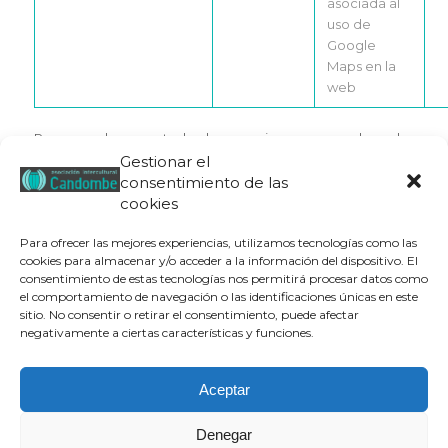
asociada al
uso de
Google
Maps en la
web
Recomendamos a todos los usuarios que accedan a las
políticas de privacidad de cada proveedor de los servicios
Gestionar el
para que obtenga mayor información:-
consentimiento de las
http://www.google.es/intl/es/policies/privacy/
cookies
Más información.
Para ofrecer las mejores experiencias, utilizamos tecnologías como las
cookies para almacenar y/o acceder a la información del dispositivo. El
consentimiento de estas tecnologías nos permitirá procesar datos como
Cualquier usuario que tenga cualquier duda acerca de
el comportamiento de navegación o las identificaciones únicas en este
estas tecnologías puede remitirnos la consulta a través de
sitio. No consentir o retirar el consentimiento, puede afectar
nuestro email:
candombe@candombe.org.es
negativamente a ciertas características y funciones.
Aceptar
Denegar