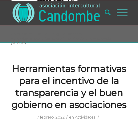
Usted está aquí:
Inicio
/
Blog
/
Actividades
/
Herramientas formativas para el incentivo de la transparencia
y el buen...
Herramientas formativas
para el incentivo de la
transparencia y el buen
gobierno en asociaciones
/
/
7 febrero, 2022
en
Actividades