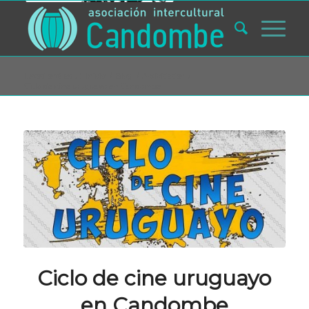
Usted está aquí:
Inicio
/
Blog
/
Actividades
/
Ciclo de cine uruguayo en Candombe
Ciclo de cine uruguayo
en Candombe