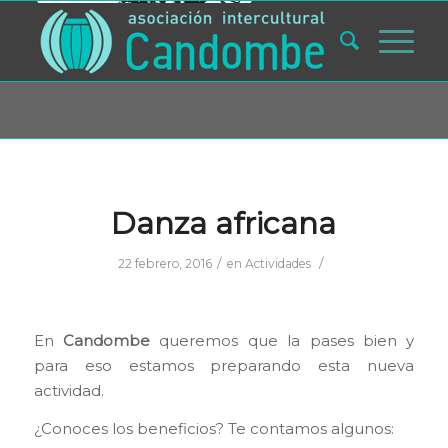
Usted está aquí:
Inicio
/
Blog
/
Actividades
/
Danza africana
Danza africana
/
/
22 febrero, 2016
en
Actividades
En
Candombe
queremos que la pases bien y
para eso estamos preparando esta nueva
actividad.
¿Conoces los beneficios? Te contamos algunos: