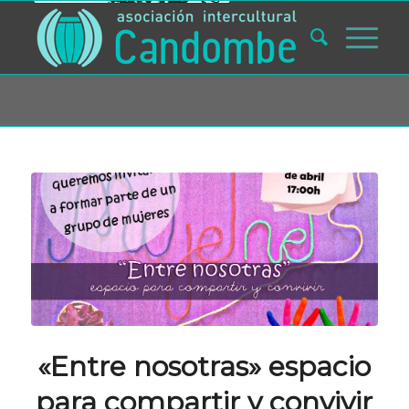
Usted está aquí:
Inicio
/
Blog
/
Actividades
/
«Entre nosotras» espacio para compartir y convivir
«Entre nosotras» espacio
para compartir y convivir