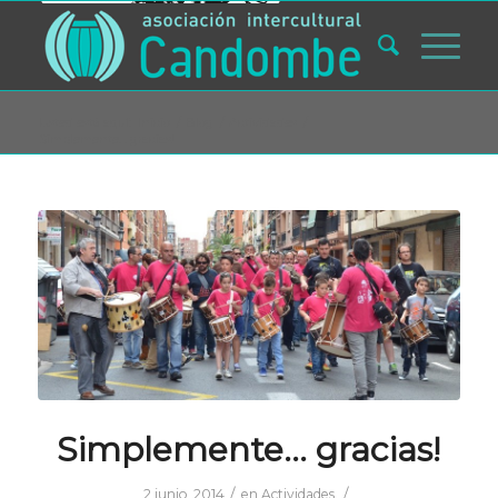
Usted está aquí:
Inicio
/
Blog
/
Actividades
/
Simplemente… gracias!
Simplemente… gracias!
/
/
2 junio, 2014
en
Actividades