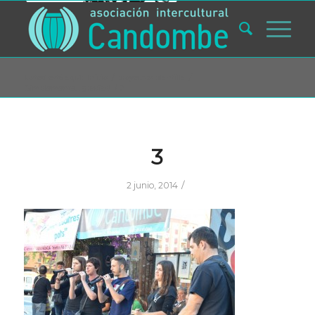
Usted está aquí:
Inicio
/
proyectos plantilla
/
Simplemente… gracias!
/
3
3
/
2 junio, 2014