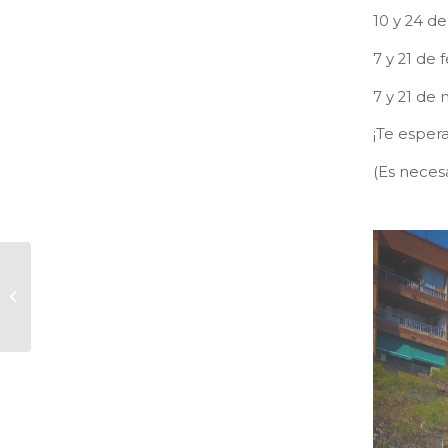
10 y 24 d
7 y 21 de 
7 y 21 de
¡Te esper
(Es necesa