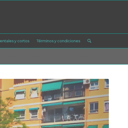
ntales y cortos
Términos y condiciones
Usted está aquí:
Inicio
/
Blog
/
Actividades
/
Juegos en Plaza Roma