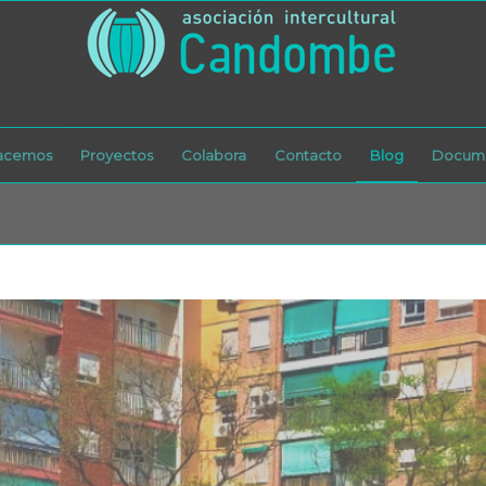
acemos
Proyectos
Colabora
Contacto
Blog
Docume