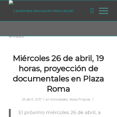
Usted está aquí:
Inicio
/
Blog
/
Actividades
/
Miércoles 26 de abril, 19 horas, proyección de documentales
en Plaza R...
Miércoles 26 de abril, 19
horas, proyección de
documentales en Plaza
Roma
/
/
25 abril, 2017
en
Actividades
,
Voces Propias
El próximo miércoles 26 de abril, a