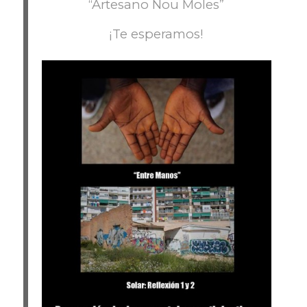
“Artesano Nou Moles”
¡Te esperamos!