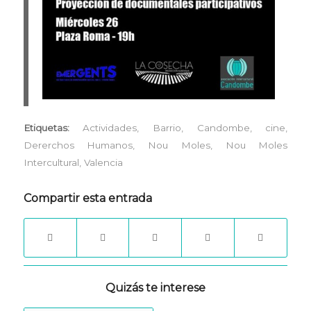
Etiquetas:
Actividades
,
Barrio
,
Candombe
,
cine
,
Dererchos Humanos
,
Nou Moles
,
Nou Moles
Intercultural
,
Valencia
Compartir esta entrada
Quizás te interese