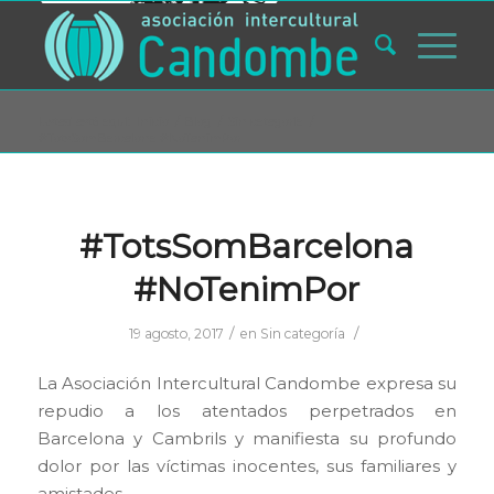
Usted está aquí:
Inicio
/
Blog
/
Sin categoría
/
#TotsSomBarcelona #NoTenimPor
#TotsSomBarcelona
#NoTenimPor
/
/
19 agosto, 2017
en
Sin categoría
La Asociación Intercultural Candombe expresa su
repudio a los atentados perpetrados en
Barcelona y Cambrils y manifiesta su profundo
dolor por las víctimas inocentes, sus familiares y
amistades.