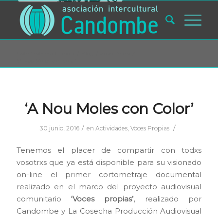
Usted está aquí:
Inicio
/
Blog
/
Actividades
/
‘A Nou Moles con Color’
‘A Nou Moles con Color’
/
/
30 junio, 2016
en
Actividades
,
Voces Propias
Tenemos el placer de compartir con todxs
vosotrxs que ya está disponible para su visionado
on-line el primer cortometraje documental
realizado en el marco del proyecto audiovisual
comunitario
‘Voces propias’
, realizado por
Candombe y La Cosecha Producción Audiovisual