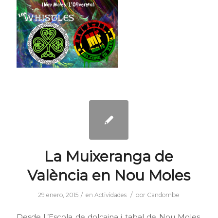
La Muixeranga de
València en Nou Moles
/
/
29 enero, 2015
en
Actividades
por
Candombe
Desde L’Escola de dolçaina i tabal de Nou Moles,