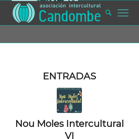
Usted está aquí:
Inicio
/
Blog
/
COiP
ENTRADAS
Nou Moles Intercultural
VI