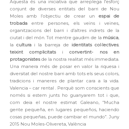
Aquesta és una iniciativa que arreplega l’esforç
conjunt de diverses entitats del barri de Nou
Moles amb l’objectiu de crear un
espai de
trobada
entre persones, els veïns i veïnes,
organitzacions del barri i d’altres indrets de la
ciutat i del món. Tot mentre gaudim de la
música
,
la
cultura
i la barreja de
identitats col·lectives
;
teixint complicitats
i
convertint- nos en
protagonistes
de la nostra realitat més immediata.
Una manera més de posar en valor la riquesa i
diversitat del nostre barri amb tots els seus colors,
tradicions i maneres de plantar cara a la vida.
Valencia – car rental
. Perquè som conscients que
només si estem junts ho guanyarem tot i que,
com deia el nostre estimat Galeano, “Mucha
gente pequeña, en lugares pequeños, haciendo
cosas pequeñas, puede cambiar el mundo”. Juny
2015 Nou Moles-Olivereta, València