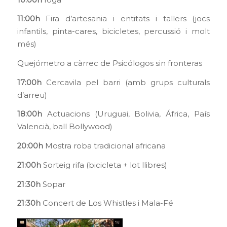
11:00h
Fira d’artesania i entitats i tallers (jocs
infantils, pinta-cares, bicicletes, percussió i molt
més)
Quejómetro a càrrec de Psicólogos sin fronteras
17:00h
Cercavila pel barri (amb grups culturals
d’arreu)
18:00h
Actuacions (Uruguai, Bolivia, África, País
Valencià, ball Bollywood)
20:00h
Mostra roba tradicional africana
21:00h
Sorteig rifa (bicicleta + lot llibres)
21:30h
Sopar
21:30h
Concert de Los Whistles i Mala-Fé