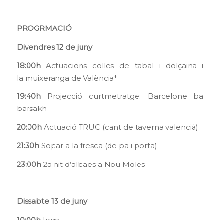
PROGRMACIÓ
Divendres 12 de juny
18:00h
Actuacions colles de tabal i dolçaina i
la muixeranga de València*
19:40h
Projecció curtmetratge: Barcelone ba
barsakh
20:00h
Actuació TRUC (cant de taverna valencià)
21:30h
Sopar a la fresca (de pa i porta)
23:00h
2a nit d’albaes a Nou Moles
Dissabte 13 de juny
10:00h
Ioga