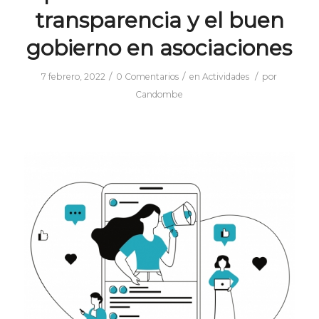
transparencia y el buen
gobierno en asociaciones
/
/
/
7 febrero, 2022
0 Comentarios
en
Actividades
por
Candombe