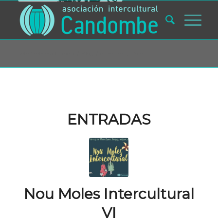
Usted está aquí:
Inicio
/
Blog
/
clase trabajadora
ENTRADAS
Nou Moles Intercultural
VI