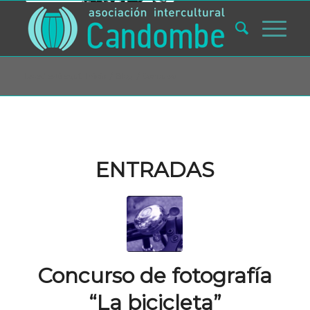
Usted está aquí:
Inicio
/
Blog
/
Concurso
ENTRADAS
Concurso de fotografía
“La bicicleta”