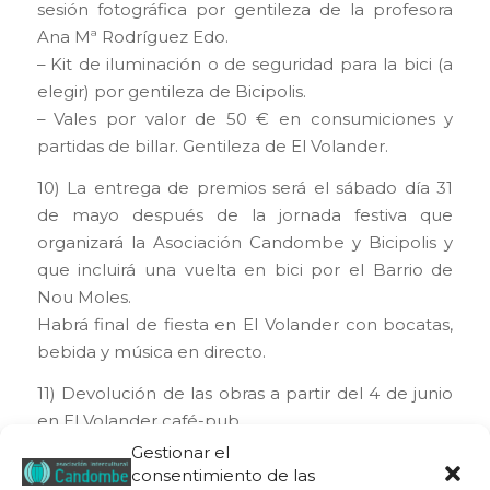
sesión fotográfica por gentileza de la profesora
Ana Mª Rodríguez Edo.
– Kit de iluminación o de seguridad para la bici (a
elegir) por gentileza de Bicipolis.
– Vales por valor de 50 € en consumiciones y
partidas de billar. Gentileza de El Volander.
10) La entrega de premios será el sábado día 31
de mayo después de la jornada festiva que
organizará la Asociación Candombe y Bicipolis y
que incluirá una vuelta en bici por el Barrio de
Nou Moles.
Habrá final de fiesta en El Volander con bocatas,
bebida y música en directo.
11) Devolución de las obras a partir del 4 de junio
en El Volander café-pub
Calle Poeta Navarro Cabanes 25 46 0 18 Valencia
Gestionar el
consentimiento de las
teléfono: 64 69 10 11 5