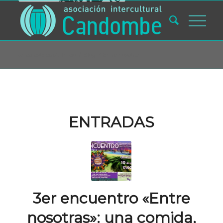
Usted está aquí:
Inicio
/
Blog
/
Entre nosotras
ENTRADAS
3er encuentro «Entre
nosotras»: una comida,