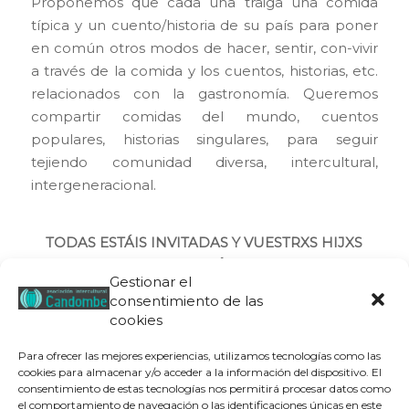
Proponemos que cada una traiga una comida
típica y un cuento/historia de su país para poner
en común otros modos de hacer, sentir, con-vivir
a través de la comida y los cuentos, historias, etc.
relacionados con la gastronomía. Queremos
compartir comidas del mundo, cuentos
populares, historias singulares, para seguir
tejiendo comunidad diversa, intercultural,
intergeneracional.
TODAS ESTÁIS INVITADAS Y VUESTRXS HIJXS
TAMBIÉN.
Gestionar el
En el
consentimiento de las
cookies
blog
http://mujeresconviviendo.blogspot.com.es/
puedes ver vídeos de los dos encuentros
Para ofrecer las mejores experiencias, utilizamos tecnologías como las
anteriores y reflexiones en torno a ellos.
cookies para almacenar y/o acceder a la información del dispositivo. El
consentimiento de estas tecnologías nos permitirá procesar datos como
el comportamiento de navegación o las identificaciones únicas en este