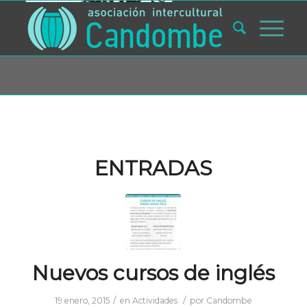
Usted está aquí:
Inicio
/
Blog
/
inglés
ENTRADAS
Nuevos cursos de inglés
/
/
19 enero, 2015
en
Actividades
por
Candombe