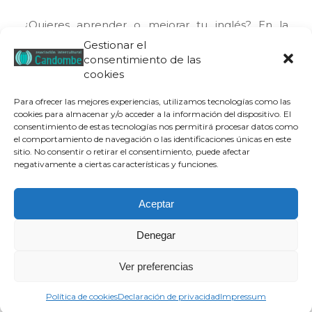
¿Quieres aprender o mejorar tu inglés? En la
Asociación Intercultural Candombe disponemos
Gestionar el
consentimiento de las
de dos cursos para este semestre de 2015, uno de
cookies
nivel básico (A1) y otro de nivel intermedio (B1). En
el cartel adjunto tienes toda la información. ¡Te
Para ofrecer las mejores experiencias, utilizamos tecnologías como las
esperamos!
cookies para almacenar y/o acceder a la información del dispositivo. El
consentimiento de estas tecnologías nos permitirá procesar datos como
el comportamiento de navegación o las identificaciones únicas en este
sitio. No consentir o retirar el consentimiento, puede afectar
negativamente a ciertas características y funciones.
Aceptar
Denegar
Aviso legal
|
Política de privacidad
|
Política de cookies
| © Candombe
Ver preferencias
Asociación Intercultural, 2019
¿Quiénes Somos?
Transparencia
Qué hacemos
Proyectos
Colabora
Contacto
Blog
Política de cookies
Declaración de privacidad
Impressum
Documentales y cortos
Términos y condiciones