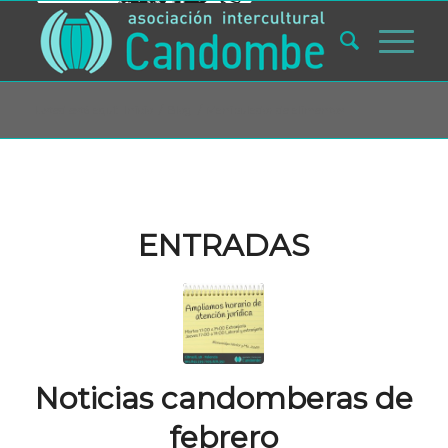
Usted está aquí:
Inicio
/
Blog
/
Manipulador de alimentos
ENTRADAS
Noticias candomberas de
febrero