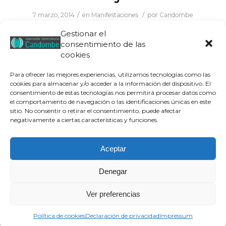
/
/
7 marzo, 2014
en
Manifestaciones
por
Candombe
Gestionar el
Que la lucha no se quede en mañana!
consentimiento de las
cookies
Iremos a la manifestación pero continuaremos
peleando contra quienes nos ahogan. Por una
Para ofrecer las mejores experiencias, utilizamos tecnologías como las
educación sin desigualdad!
cookies para almacenar y/o acceder a la información del dispositivo. El
consentimiento de estas tecnologías nos permitirá procesar datos como
el comportamiento de navegación o las identificaciones únicas en este
sitio. No consentir o retirar el consentimiento, puede afectar
negativamente a ciertas características y funciones.
Aceptar
Denegar
Aviso legal
|
Política de privacidad
|
Política de cookies
| © Candombe
Ver preferencias
Asociación Intercultural, 2019
¿Quiénes Somos?
Transparencia
Qué hacemos
Proyectos
Colabora
Contacto
Blog
Política de cookies
Declaración de privacidad
Impressum
Documentales y cortos
Términos y condiciones