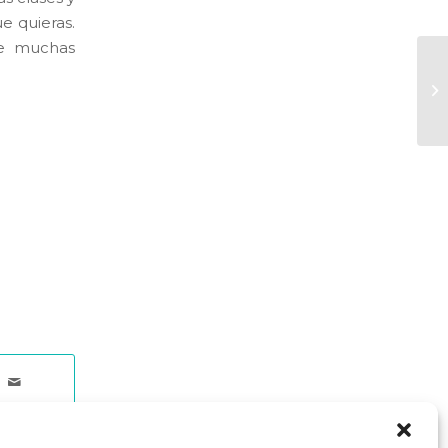
e quieras.
ue muchas
Ho