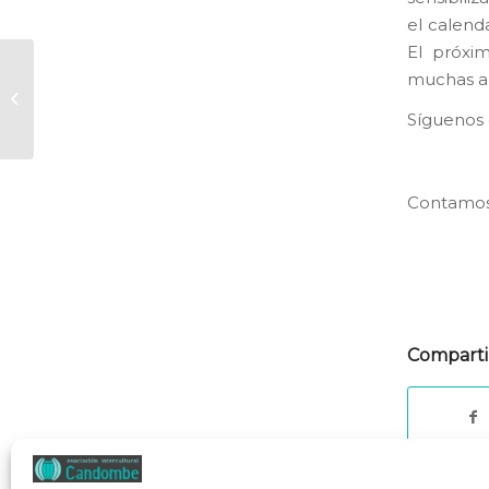
el calend
El próxi
muchas al
HORARIO DE
VERANO
Síguenos 
Contamos 
Comparti