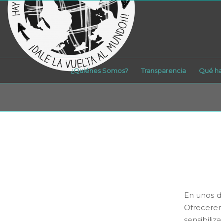
¿Quiénes Somos?
Transparencia
Qué h
En unos d
Ofrecere
sensibiliz