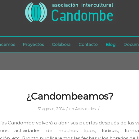
acemos
Proyectos
Colabora
Contacto
Blog
Docume
¿Candombeamos?
/
/
31 agosto, 2014
en
Actividades
ías Candombe volverá a abrir sus puertas después de las v
mos actividades de muchos tipos; lúdicas, forma
ación, etc. Pronto publicaremos las fechas y los horarios de l