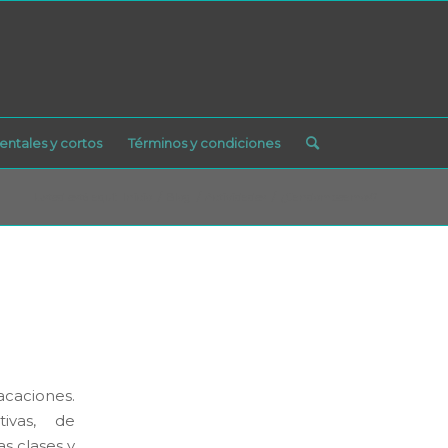
ntales y cortos
Términos y condiciones
Usted está aquí:
Inicio
/
Blog
/
Actividades
/
¿Candombeamos?
acaciones.
tivas, de
as clases y