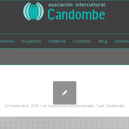
acemos
Proyectos
Colabora
Contacto
Blog
Docume
/
/
20 noviembre, 2021
en
Voces contra el patriarcado
por
Candombe