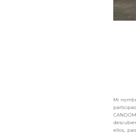
Mi nombre
participa
CANDOMB
descubier
ellos, pa