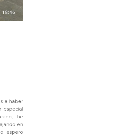
as a haber
n especial
cado, he
bajando en
no, espero