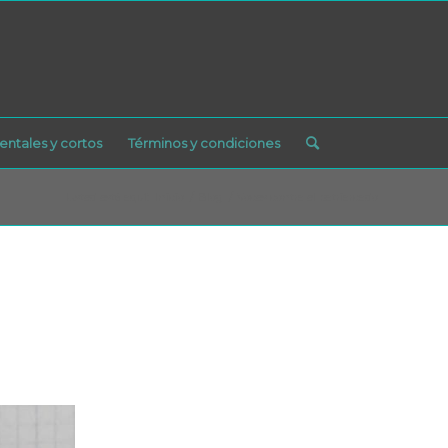
ntales y cortos
Términos y condiciones
Usted está aquí:
Inicio
/
Blog
/
Voces contra el patriarcado