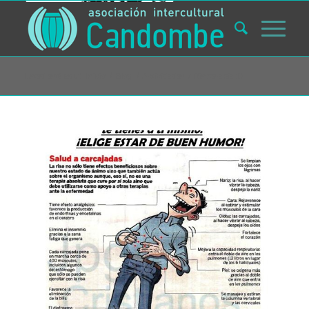
Usted está aquí:
Inicio
/
Blog
/
Actividades
/
Risoterapia :D