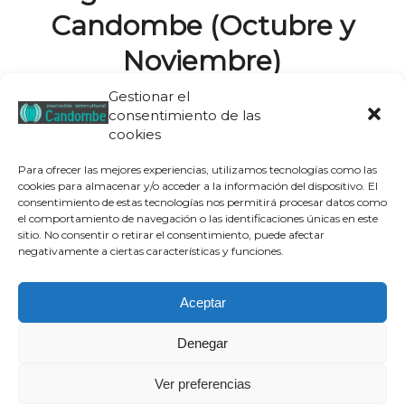
Candombe (Octubre y
Noviembre)
Gestionar el
/
/
5 octubre, 2014
en
Actividades
por
Candombe
consentimiento de las
cookies
Os dejamos aquí con la programación de estos
talleres. De verdad,
¡no dejéis de echarle un ojo y
Para ofrecer las mejores experiencias, utilizamos tecnologías como las
apuntaros pues son muy interesantes!
cookies para almacenar y/o acceder a la información del dispositivo. El
consentimiento de estas tecnologías nos permitirá procesar datos como
el comportamiento de navegación o las identificaciones únicas en este
sitio. No consentir o retirar el consentimiento, puede afectar
negativamente a ciertas características y funciones.
Aceptar
Denegar
Aviso legal
|
Política de privacidad
|
Política de cookies
| © Candombe
Ver preferencias
Asociación Intercultural, 2019