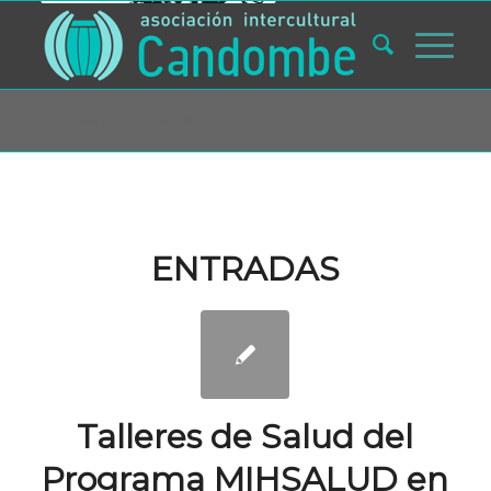
Usted está aquí:
Inicio
/
Blog
/
mihsalud
ENTRADAS
Talleres de Salud del
Programa MIHSALUD en