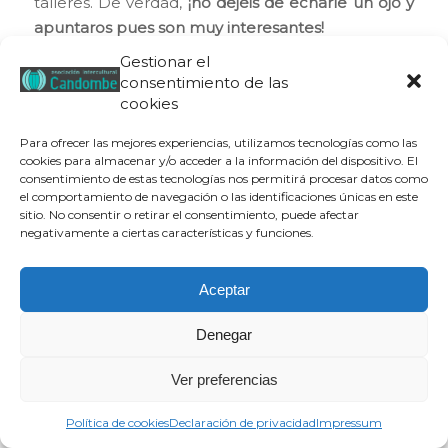
talleres. De verdad,
¡no dejéis de echarle un ojo y
apuntaros pues son muy interesantes!
Gestionar el
Etiquetas:
mihsalud
,
salud
consentimiento de las
cookies
Compartir esta entrada
Para ofrecer las mejores experiencias, utilizamos tecnologías como las
cookies para almacenar y/o acceder a la información del dispositivo. El
consentimiento de estas tecnologías nos permitirá procesar datos como
el comportamiento de navegación o las identificaciones únicas en este
sitio. No consentir o retirar el consentimiento, puede afectar
negativamente a ciertas características y funciones.
Aceptar
Denegar
Aviso legal
|
Política de privacidad
|
Política de cookies
| © Candombe
Asociación Intercultural, 2019
¿Quiénes Somos?
Transparencia
Qué hacemos
Ver preferencias
Proyectos
Colabora
Contacto
Blog
Documentales y cortos
Términos y condiciones
Política de cookies
Declaración de privacidad
Impressum