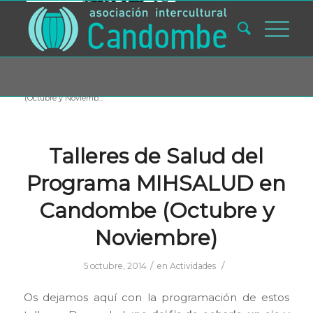
Usted está aquí:
Inicio
/
Blog
/
Actividades
/
Talleres de Salud del Programa MIHSALUD en Candombe
(Octubre y Noviemb...
Talleres de Salud del
Programa MIHSALUD en
Candombe (Octubre y
Noviembre)
/
/
5 octubre, 2014
en
Actividades
Os dejamos aquí con la programación de estos