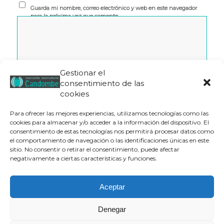
Guarda mi nombre, correo electrónico y web en este navegador
para la próxima vez que comente.
Gestionar el
consentimiento de las
cookies
Para ofrecer las mejores experiencias, utilizamos tecnologías como las
cookies para almacenar y/o acceder a la información del dispositivo. El
consentimiento de estas tecnologías nos permitirá procesar datos como
el comportamiento de navegación o las identificaciones únicas en este
Este sitio usa Akismet para reducir el spam.
Aprende cómo
sitio. No consentir o retirar el consentimiento, puede afectar
se procesan los datos de tus comentarios.
negativamente a ciertas características y funciones.
Aceptar
Denegar