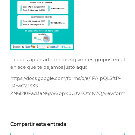
Puedes apuntarte en los siguientes grupos en el
enlace que te dejamos justo aquí:
https://docs.google.com/forms/d/e/1FAIpQLSftP-
tRrwG23SXS-
ZN6I2l0Fad3aN6jV9SppK0GJVEOtcfv7Q/viewform
Compartir esta entrada