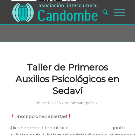
Usted está aquí:
Inicio
/
Blog
/
Sin categoría
/
Taller de Primeros Auxilios Psicológicos en Sedaví
Taller de Primeros
Auxilios Psicológicos en
Sedaví
/
/
28 abril, 2026
en
Sin categoría
¡Inscripciones abiertas!
@candombeintercultural
junto