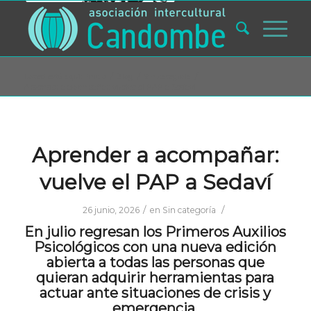
Usted está aquí:
Inicio
/
Blog
/
Sin categoría
/
Aprender a acompañar: vuelve el PAP a Sedaví
Aprender a acompañar:
vuelve el PAP a Sedaví
/
/
26 junio, 2026
en
Sin categoría
En julio regresan los Primeros Auxilios
Psicológicos con una nueva edición
abierta a todas las personas que
quieran adquirir herramientas para
actuar ante situaciones de crisis y
emergencia.