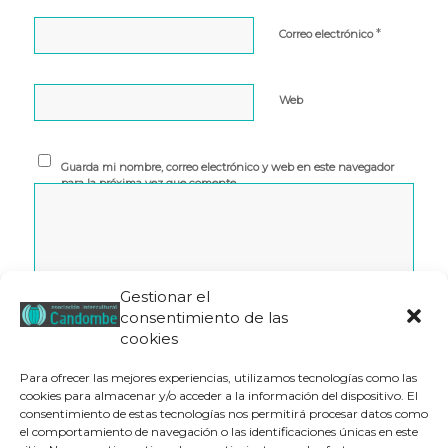
*
Correo electrónico
Web
Guarda mi nombre, correo electrónico y web en este navegador
para la próxima vez que comente.
Gestionar el
consentimiento de las
cookies
Para ofrecer las mejores experiencias, utilizamos tecnologías como las
cookies para almacenar y/o acceder a la información del dispositivo. El
consentimiento de estas tecnologías nos permitirá procesar datos como
el comportamiento de navegación o las identificaciones únicas en este
Este sitio usa Akismet para reducir el spam.
Aprende cómo