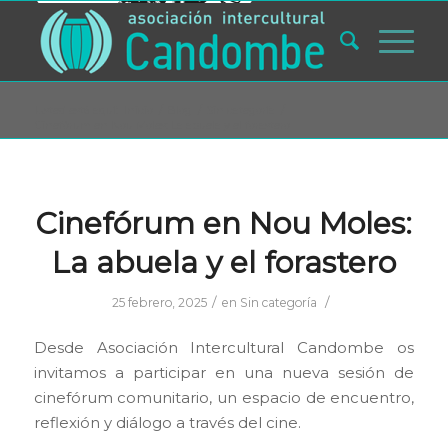
Usted está aquí:
Inicio
/
Blog
/
Sin categoría
/
Cinefórum en Nou Moles: La abuela y el forastero
Cinefórum en Nou Moles:
La abuela y el forastero
/
/
25 febrero, 2025
en
Sin categoría
Desde Asociación Intercultural Candombe os
invitamos a participar en una nueva sesión de
cinefórum comunitario, un espacio de encuentro,
reflexión y diálogo a través del cine.