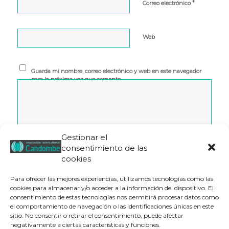
*
Correo electrónico
Web
Guarda mi nombre, correo electrónico y web en este navegador
para la próxima vez que comente.
Gestionar el
consentimiento de las
cookies
Para ofrecer las mejores experiencias, utilizamos tecnologías como las
cookies para almacenar y/o acceder a la información del dispositivo. El
consentimiento de estas tecnologías nos permitirá procesar datos como
el comportamiento de navegación o las identificaciones únicas en este
Este sitio usa Akismet para reducir el spam.
Aprende cómo
sitio. No consentir o retirar el consentimiento, puede afectar
se procesan los datos de tus comentarios.
negativamente a ciertas características y funciones.