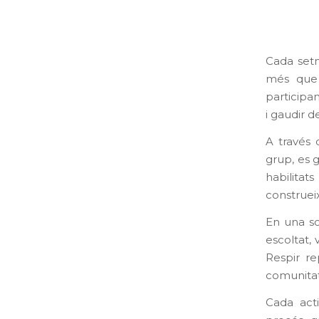
Cada setm
més que 
participa
i gaudir 
A través 
grup, es g
habilitat
construeix
En una so
escoltat,
Respir re
comunitat
Cada acti