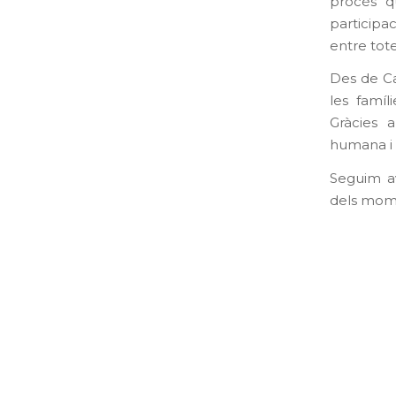
procés q
participac
entre totes
Des de Ca
les famíl
Gràcies 
humana i
Seguim av
dels mome