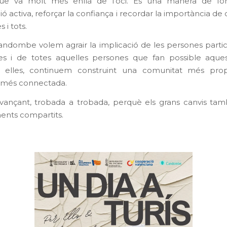
ue va molt més enllà de l’oci. És una manera de fo
ió activa, reforçar la confiança i recordar la importància de
 i tots.
ndombe volem agrair la implicació de les persones partic
ies i de totes aquelles persones que fan possible aques
a elles, continuem construint una comunitat més pro
 més connectada.
ançant, trobada a trobada, perquè els grans canvis ta
nts compartits.