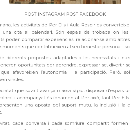
POST INSTAGRAM
POST FACEBOOK
ana, les activitats de Per Ells i Aula Respir es converteix
una cita al calendari. Són espais de trobada on les
nts poden compartir experiències, relacionar-se amb altre
de moments que contribueixen al seu benestar personal i soc
de diferents propostes, adaptades a les necessitats i inte
eneren oportunitats per aprendre, expressar-se, divertir-se
s que afavoreixen l’autonomia i la participació. Però, so
en vincles.
cietat que sovint avança massa ràpid, disposar d’espais on
 valorat i acompanyat és fonamental. Per això, tant Per Ell
presenten una aposta pel suport mutu, la inclusió i la 
.
vitat, cada conversa i cada somriure compartit formen