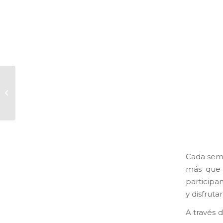
Lo vivido, lo aprendido
Cada sema
más que 
participa
y disfrut
A través 