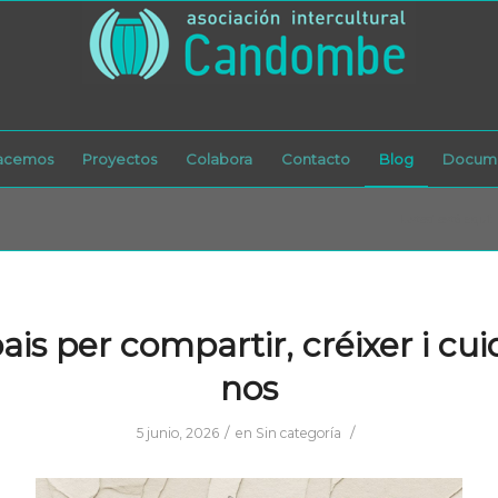
acemos
Proyectos
Colabora
Contacto
Blog
Docume
Usted está aquí:
ais per compartir, créixer i cui
nos
/
/
5 junio, 2026
en
Sin categoría