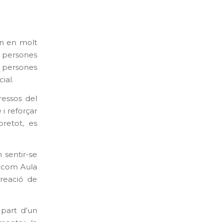
en en molt
 persones
s persones
ial.
ressos del
 i reforçar
bretot, es
 sentir-se
s com Aula
creació de
 part d’un