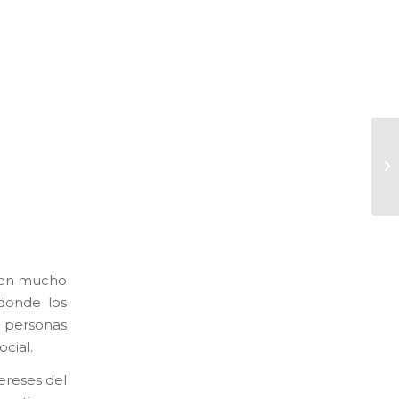
Re
n en mucho
donde los
s personas
cial.
ereses del