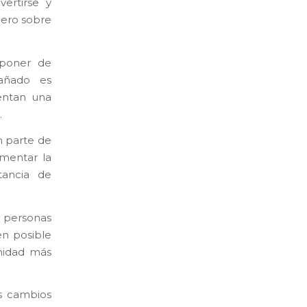
ertirse y
Pero sobre
sponer de
pañado es
entan una
.
n parte de
mentar la
rtancia de
 personas
en posible
unidad más
s cambios