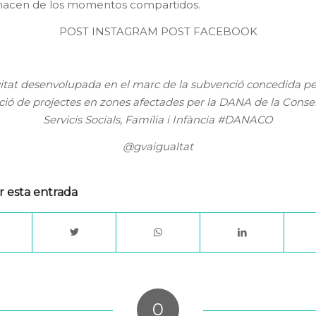
nacen de los momentos compartidos.
POST INSTAGRAM
POST FACEBOOK
vitat desenvolupada en el marc de la subvenció concedida per
ació de projectes en zones afectades per la DANA de la Consel
Servicis Socials, Família i Infància #DANACO
@gvaigualtat
r esta entrada
0