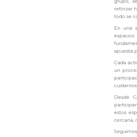
grupo, s
reforzar 
todo se c
En una s
espacios
fundamen
apuesta p
Cada acti
un proce
participa
cuidarnos
Desde Ca
participa
estos esp
cercana,
Seguimos