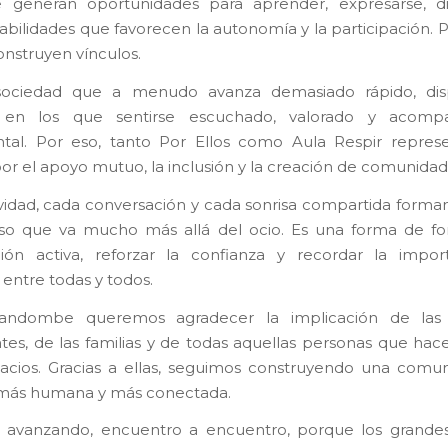
e generan oportunidades para aprender, expresarse, div
habilidades que favorecen la autonomía y la participación. 
onstruyen vínculos.
ociedad que a menudo avanza demasiado rápido, di
 en los que sentirse escuchado, valorado y acom
tal. Por eso, tanto Por Ellos como Aula Respir repres
or el apoyo mutuo, la inclusión y la creación de comunidad
vidad, cada conversación y cada sonrisa compartida forma
so que va mucho más allá del ocio. Es una forma de fo
ción activa, reforzar la confianza y recordar la impo
 entre todas y todos.
ndombe queremos agradecer la implicación de las
ntes, de las familias y de todas aquellas personas que hac
acios. Gracias a ellas, seguimos construyendo una com
 más humana y más conectada.
 avanzando, encuentro a encuentro, porque los grande