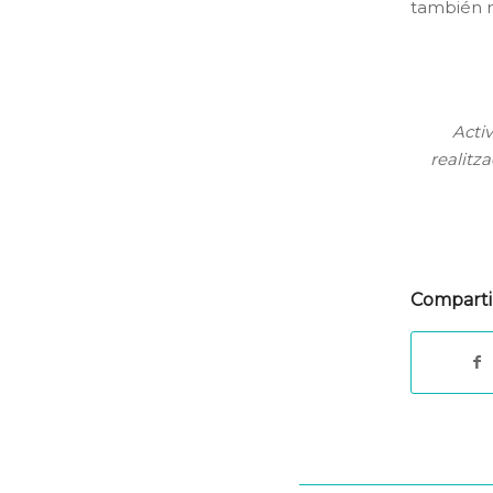
también 
Acti
realitz
Comparti