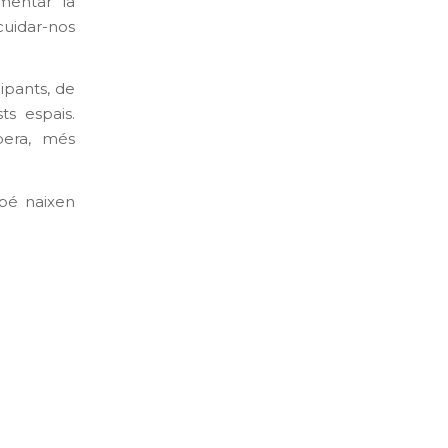
mentar la
 cuidar-nos
ipants, de
ts espais.
pera, més
mbé naixen