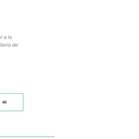
 a la
leria de