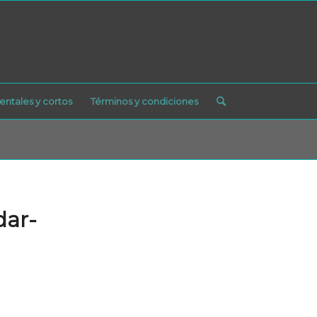
ntales y cortos
Términos y condiciones
Inicio
/
Blog
/
Sin categoría
/
Espais per compartir, créixer i cuidar-nos
dar-