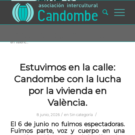
Usted está aquí:
Inicio
/
Blog
/
Sin categoría
/
Estuvimos en la calle: Candombe con la lucha por la vivienda
en Valènc...
Estuvimos en la calle:
Candombe con la lucha
por la vivienda en
València.
/
/
8 junio, 2026
en
Sin categoría
El 6 de junio no fuimos espectadoras.
Fuimos parte, voz y cuerpo en una