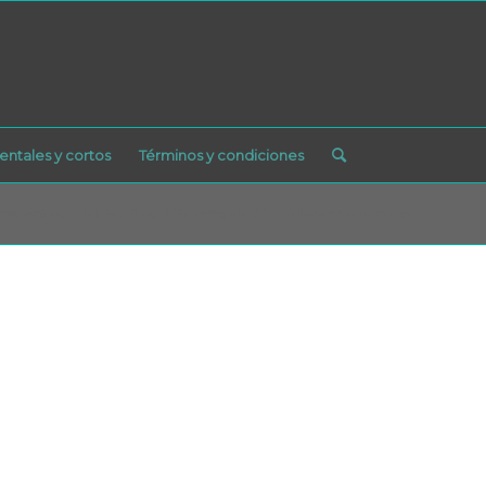
ntales y cortos
Términos y condiciones
ted está aquí:
Inicio
/
Blog
/
Sin categoría
/
Junio lleno de actividades