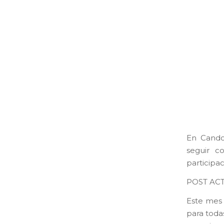
En Cando
seguir c
participac
POST AC
Este mes 
para toda