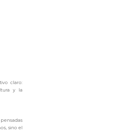
vo claro:
tura y la
s pensadas
s, sino el