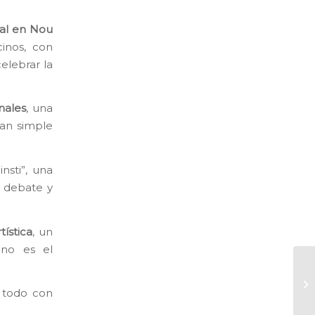
ral en Nou
inos, con
elebrar la
nales
, una
tan simple
nsti”, una
o debate y
tística
, un
 no es el
Un
cu
e todo con