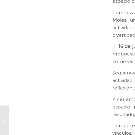
espacio q
Comenza
Moles
, u
actividad
diversidad
El
16 de j
propuesta
como vali
Seguimo
actividad
reflexión 
Y cerramo
espacio 
resultado,
Compartiendo espacios y
creando vínculos en Turís
Porque el
vínculos.