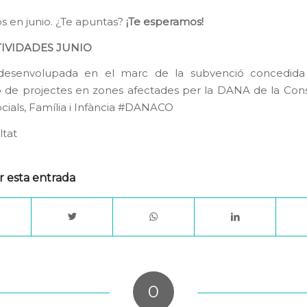
 en junio. ¿Te apuntas?
¡Te esperamos!
TIVIDADES JUNIO
t desenvolupada en el marc de la subvenció concedida
ió de projectes en zones afectades per la DANA de la Cons
ocials, Família i Infància
#DANACO
tat
r esta entrada
0