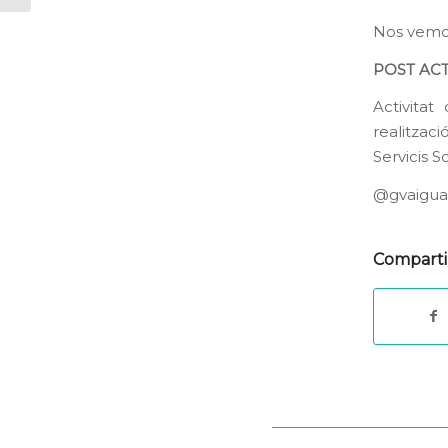
Nos vemos
POST AC
Activita
realitzac
Servicis S
@gvaigual
Comparti