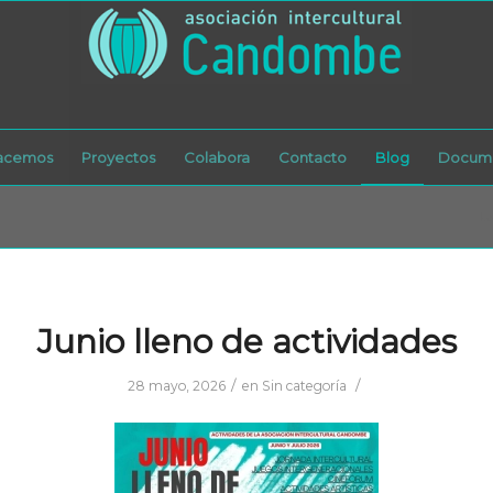
acemos
Proyectos
Colabora
Contacto
Blog
Docume
Us
Junio lleno de actividades
/
/
28 mayo, 2026
en
Sin categoría