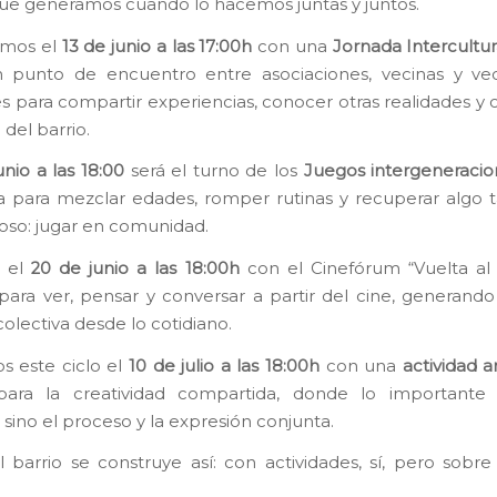
ue generamos cuando lo hacemos juntas y juntos.
mos el
13 de junio a las 17:00h
con una
Jornada Intercultu
n punto de encuentro entre asociaciones, vecinas y vec
es para compartir experiencias, conocer otras realidades y c
 del barrio.
unio a las 18:00
será el turno de los
Juegos intergeneracio
 para mezclar edades, romper rutinas y recuperar algo 
oso: jugar en comunidad.
s el
20 de junio a las 18:00h
con el Cinefórum “Vuelta al i
 para ver, pensar y conversar a partir del cine, generand
colectiva desde lo cotidiano.
s este ciclo el
10 de julio a las 18:00h
con una
actividad ar
para la creatividad compartida, donde lo importante
 sino el proceso y la expresión conjunta.
 barrio se construye así: con actividades, sí, pero sobr