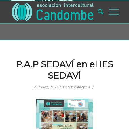
Usted está aquí:
Inicio
/
Blog
/
Sin categoría
/
P.A.P SEDAVÍ en el IES SEDAVÍ
P.A.P SEDAVÍ en el IES
SEDAVÍ
/
/
29 mayo, 2026
en
Sin categoría