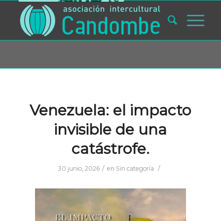
Usted está aquí:
Inicio
/
Blog
/
Sin categoría
/
Venezuela: el impacto invisible de una catástrofe.
Venezuela: el impacto
invisible de una
catástrofe.
/
/
30 junio, 2026
en
Sin categoría