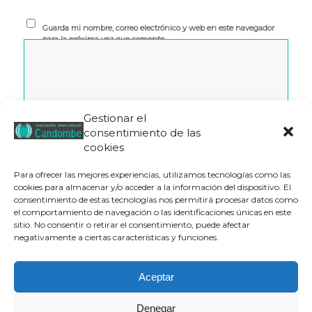
Guarda mi nombre, correo electrónico y web en este navegador
para la próxima vez que comente.
Gestionar el
consentimiento de las
cookies
Para ofrecer las mejores experiencias, utilizamos tecnologías como las
cookies para almacenar y/o acceder a la información del dispositivo. El
consentimiento de estas tecnologías nos permitirá procesar datos como
el comportamiento de navegación o las identificaciones únicas en este
Este sitio usa Akismet para reducir el spam.
Aprende cómo
sitio. No consentir o retirar el consentimiento, puede afectar
se procesan los datos de tus comentarios.
negativamente a ciertas características y funciones.
Aceptar
Denegar