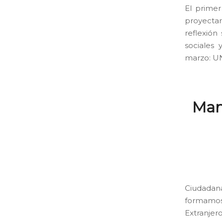
El primer
proyectar
reflexión
sociales
marzo: U
Man
Ciudadan
formamos
Extranjer