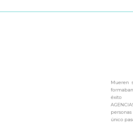
Mueren s
formaban 
éxito 
AGENCIAS 
personas 
único paso