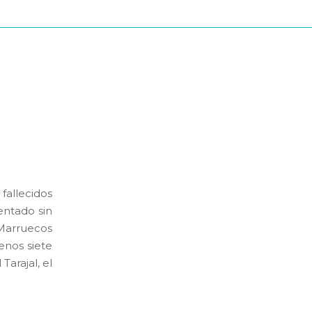
allecidos
entado sin
rruecos
enos siete
arajal, el