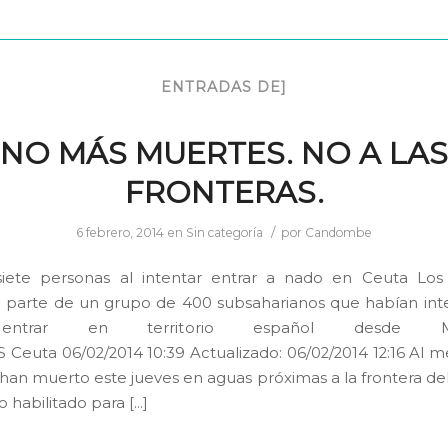
ENTRADAS DE]
NO MÁS MUERTES. NO A LAS
FRONTERAS.
/
6 febrero, 2014
en
Sin categoría
por
Candombe
iete personas al intentar entrar a nado en Ceuta Los f
parte de un grupo de 400 subsaharianos que habían int
entrar en territorio español desde Ma
Ceuta 06/02/2014 10:39 Actualizado: 06/02/2014 12:16 Al m
han muerto este jueves en aguas próximas a la frontera del T
 habilitado para […]