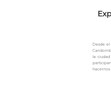
Exp
Desde el 
Candombe 
la ciudad
participa
hacernos r