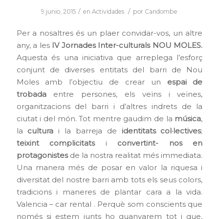
/
/
9 junio, 2015
en
Actividades
por
Candombe
Per a nosaltres és un plaer convidar-vos, un altre
any, a les
IV Jornades Inter-culturals NOU MOLES.
Aquesta és una iniciativa que arreplega l’esforç
conjunt de diverses entitats del barri de Nou
Moles amb l’objectiu de crear un
espai de
trobada
entre persones, els veïns i veïnes,
organitzacions del barri i d’altres indrets de la
ciutat i del món. Tot mentre gaudim de la
música
,
la
cultura
i la barreja de
identitats col·lectives
;
teixint complicitats
i
convertint- nos en
protagonistes
de la nostra realitat més immediata.
Una manera més de posar en valor la riquesa i
diversitat del nostre barri amb tots els seus colors,
tradicions i maneres de plantar cara a la vida.
Valencia – car rental
. Perquè som conscients que
només si estem junts ho guanyarem tot i que,