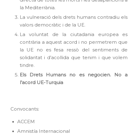
directa de totes les morts i les desaparicions a
la Mediterrània.
La vulneració dels drets humans contradiu els
valors democràtic i de la UE.
La voluntat de la ciutadania europea es
contrària a aquest acord i no permetrem que
la UE no es fesa ressò del sentiments de
solidaritat i d’acollida que tenim i que volem
tindre.
Els Drets Humans no es negocien. No a
l’acord UE-Turquia
Convocants:
ACCEM
Amnistía Internacional