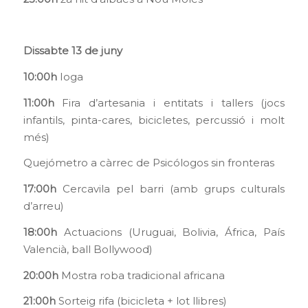
Dissabte 13 de juny
10:00h
Ioga
11:00h
Fira d’artesania i entitats i tallers (jocs
infantils, pinta-cares, bicicletes, percussió i molt
més)
Quejómetro a càrrec de Psicólogos sin fronteras
17:00h
Cercavila pel barri (amb grups culturals
d’arreu)
18:00h
Actuacions (Uruguai, Bolivia, África, País
Valencià, ball Bollywood)
20:00h
Mostra roba tradicional africana
21:00h
Sorteig rifa (bicicleta + lot llibres)