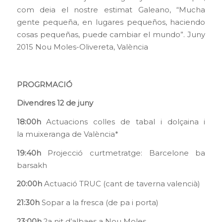
com deia el nostre estimat Galeano, “Mucha
gente pequeña, en lugares pequeños, haciendo
cosas pequeñas, puede cambiar el mundo”. Juny
2015 Nou Moles-Olivereta, València
PROGRMACIÓ
Divendres 12 de juny
18:00h
Actuacions colles de tabal i dolçaina i
la muixeranga de València*
19:40h
Projecció curtmetratge: Barcelone ba
barsakh
20:00h
Actuació TRUC (cant de taverna valencià)
21:30h
Sopar a la fresca (de pa i porta)
23:00h
2a nit d’albaes a Nou Moles