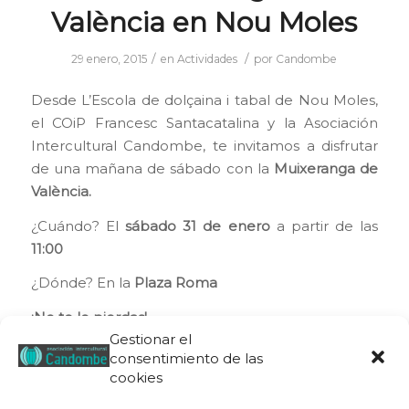
València en Nou Moles
/
/
29 enero, 2015
en
Actividades
por
Candombe
Desde L’Escola de dolçaina i tabal de Nou Moles,
el COiP Francesc Santacatalina y la Asociación
Intercultural Candombe, te invitamos a disfrutar
de una mañana de sábado con la
Muixeranga de
València.
¿Cuándo? El
sábado 31 de enero
a partir de las
11:00
¿Dónde? En la
Plaza Roma
¡No te lo pierdas!
Gestionar el
¡Acompáñanos en una nueva aventura del barrio!
consentimiento de las
cookies