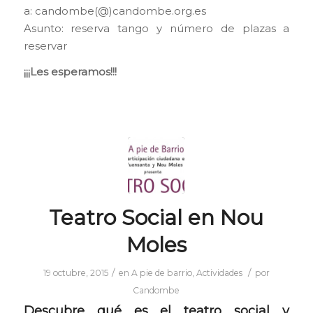
a: candombe(@)candombe.org.es
Asunto: reserva tango y número de plazas a
reservar
¡¡¡Les esperamos!!!
Teatro Social en Nou
Moles
/
/
19 octubre, 2015
en
A pie de barrio
,
Actividades
por
Candombe
Descubre qué es el teatro social y