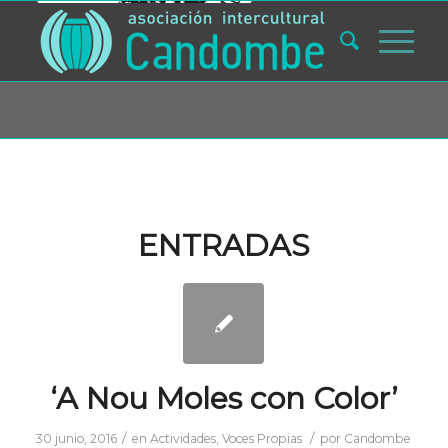
Usted está aquí:
Inicio
/
Blog
/
Valencia
ENTRADAS
‘A Nou Moles con Color’
/
/
30 junio, 2016
en
Actividades
,
Voces Propias
por
Candombe