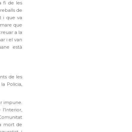
 fi de les
reballs de
t i que va
a mare que
creuar a la
r i el van
uane està
ents de les
a Policia,
ar impune.
’Interior,
Comunitat
la mort de