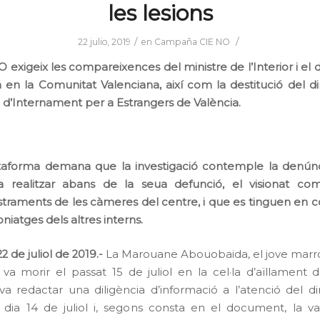
les lesions
/
/
22 julio, 2019
en
Campaña CIE NO
 exigeix les compareixences del ministre de l’Interior i el
 en la Comunitat Valenciana, així com la destitució del di
 d’Internament per a Estrangers de València.
taforma demana que la investigació contemple la denúnc
a realitzar abans de la seua defunció, el visionat com
straments de les càmeres del centre, i que es tinguen en 
niatges dels altres interns.
22 de juliol de 2019.-
La Marouane Abouobaida, el jove marr
va morir el passat 15 de juliol en la cel·la d’aïllament 
 va redactar una diligència d’informació a l’atenció del di
 dia 14 de juliol i, segons consta en el document, la v