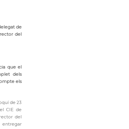
 delegat de
rector del
ia que el
plet dels
compte els
oquí de 23
del CIE de
rector del
a entregar