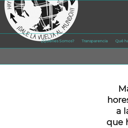
¿Quiénes Somos?
Transparencia
Qué h
Ma
hore
a 
que h