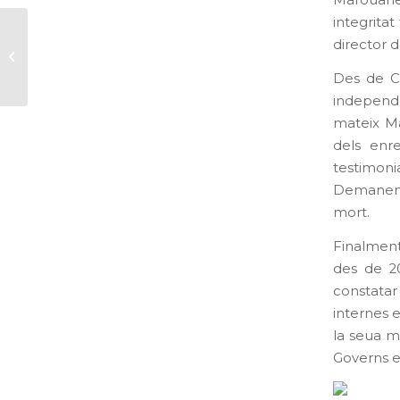
Marouane
integritat
CIEs NO exigeix la
director 
destitució del
director de Sapadors
Des de CI
per la seua actuació...
independe
mateix Ma
dels enr
testimoni
Demanem 
mort.
Finalment
des de 2
constatar 
internes e
la seua m
Governs e