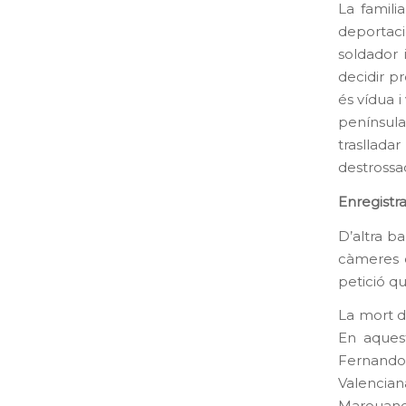
La famili
deportaci
soldador 
decidir p
és vídua i
península
trasllad
destrossad
Enregistr
D’altra ba
càmeres d
petició q
La mort d
En aquest
Fernando
Valencian