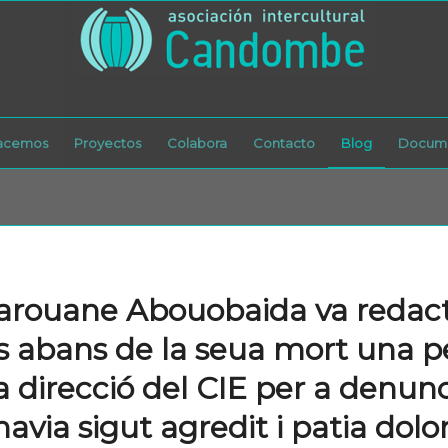
acemos
Proyectos
Colabora
Contacto
Blog
Docume
Usted está aquí:
Inicio
/
Blog
/
Campaña CIE NO
/
Maro
rouane Abouobaida va redac
s abans de la seua mort una pe
la direcció del CIE per a denunc
avia sigut agredit i patia dolo