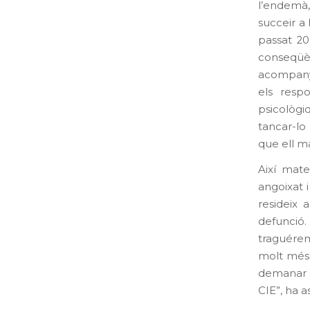
l’endemà,
succeir a 
passat 20
conseqüè
acompany
els respo
psicològi
tancar-lo 
que ell m
Així mate
angoixat i
resideix 
defunció.
traguérem
molt més.
demanar q
CIE”, ha a