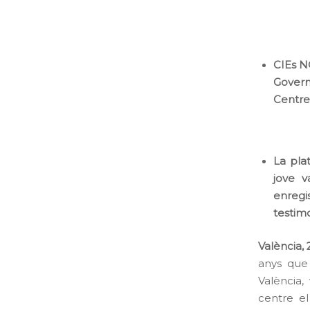
CIEs NO
Govern
Centre
La pla
jove v
enregi
testimo
València, 
anys que 
València,
centre el