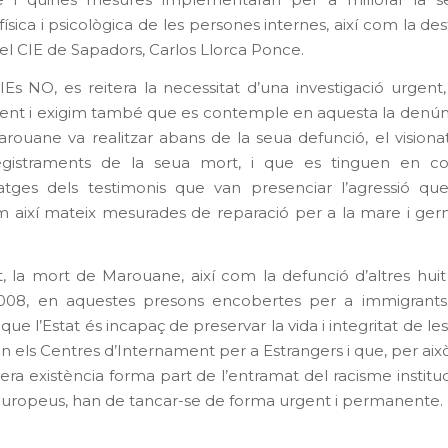
 i quines mesures implementaran per a millorar la se
 física i psicològica de les persones internes, així com la des
del CIE de Sapadors, Carlos Llorca Ponce.
Es NO, es reitera la necessitat d’una investigació urgent, 
nt i exigim també que es contemple en aquesta la denún
rouane va realitzar abans de la seua defunció, el vision
egistraments de la seua mort, i que es tinguen en c
atges dels testimonis que van presenciar l’agressió que
així mateix mesurades de reparació per a la mare i ger
, la mort de Marouane, així com la defunció d’altres hui
008, en aquestes presons encobertes per a immigrants
que l’Estat és incapaç de preservar la vida i integritat de l
n els Centres d’Internament per a Estrangers i que, per aix
era existència forma part de l’entramat del racisme instituc
uropeus, han de tancar-se de forma urgent i permanente.