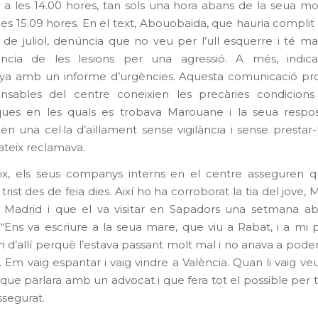
 a les 14.00 hores, tan sols una hora abans de la seua mo
les 15.09 hores. En el text, Abouobaida, que hauria complit
 de juliol, denúncia que no veu per l’ull esquerre i té m
ncia de les lesions per una agressió. A més, indi
a amb un informe d’urgències. Aquesta comunicació pro
nsables del centre coneixien les precàries condicions 
ques en les quals es trobava Marouane i la seua respo
en una cel·la d’aïllament sense vigilància i sense prestar-l
ateix reclamava.
ix, els seus companys interns en el centre asseguren 
 trist des de feia dies. Així ho ha corroborat la tia del jove, 
a Madrid i que el va visitar en Sapadors una setmana a
 “Ens va escriure a la seua mare, que viu a Rabat, i a mi
 d’allí perquè l’estava passant molt mal i no anava a pode
 Em vaig espantar i vaig vindre a València. Quan li vaig ve
ue parlara amb un advocat i que fera tot el possible per tr
ssegurat.