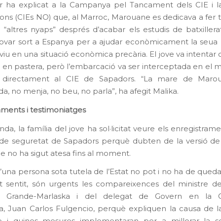
ar ha explicat a la Campanya pel Tancament dels CIE i la
ons (CIEs NO) que, al Marroc, Marouane es dedicava a fer t
i “altres nyaps” després d’acabar els estudis de batxillera
rovar sort a Espanya per a ajudar econòmicament la seu
 viu en una situació econòmica precària. El jove va intentar 
 en pastera, però l’embarcació va ser interceptada en el ma
ar directament al CIE de Sapadors. “La mare de Maro
a, no menja, no beu, no parla”, ha afegit Malika.
aments i testimoniatges
nda, la família del jove ha sol·licitat veure els enregistram
e seguretat de Sapadors perquè dubten de la versió de l
ue no ha sigut atesa fins al moment.
’una persona sota tutela de l’Estat no pot i no ha de qued
 sentit, són urgents les compareixences del ministre de l
 Grande-Marlaska i del delegat de Govern en la 
a, Juan Carlos Fulgencio, perquè expliquen la causa de 