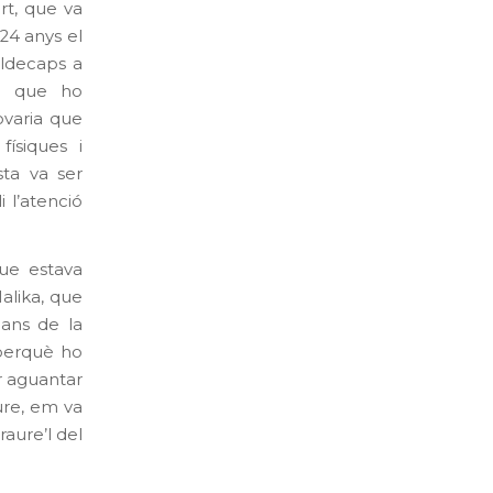
rt, que va
 24 anys el
aldecaps a
ca que ho
varia que
físiques i
sta va ser
i l’atenció
que estava
Malika, que
bans de la
 perquè ho
r aguantar
ure, em va
aure’l del