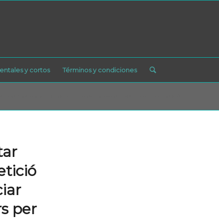
ntales y cortos
Términos y condiciones
uane Abouobaida va redactar hores abans de la seua mort una petició ...
tar
tició
iar
rs per