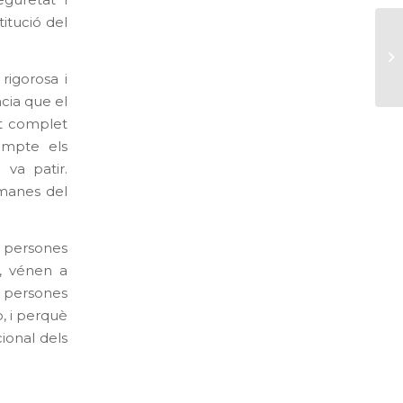
guretat i
titució del
rigorosa i
cia que el
at complet
ompte els
 va patir.
manes del
t persones
, vénen a
es persones
ò, i perquè
ional dels