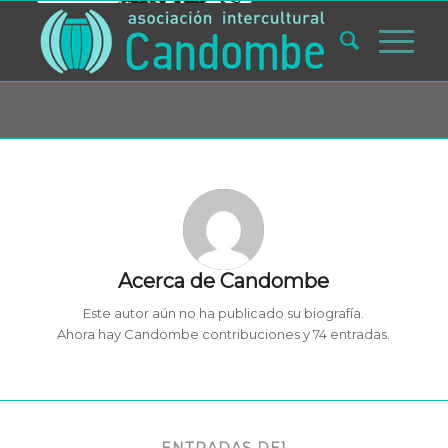
Usted está aquí:
Inicio
/
Blog
/
Candombe
Acerca de
Candombe
Este autor aún no ha publicado su biografía.
Ahora hay
Candombe
contribuciones y 74 entradas.