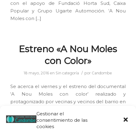
con el apoyo de Fundació Horta Sud, Caixa
Popular y Grupo Ugarte Automoción. ‘A Nou
Moles con […]
Estreno «A Nou Moles
con Color»
/
18 mayo, 2016
en
Sin categoría
por
Candombe
Se acerca el viernes y el estreno del documental
‘A Nou Moles con color’ realizado y
protagonizado por vecinas y vecinos del barrio en
el marco del proyecto ‘Voces propias’ realizado
Gestionar el
con La Cosecha Producción Audiovisual ¡Te
consentimiento de las
esperamos!
cookies