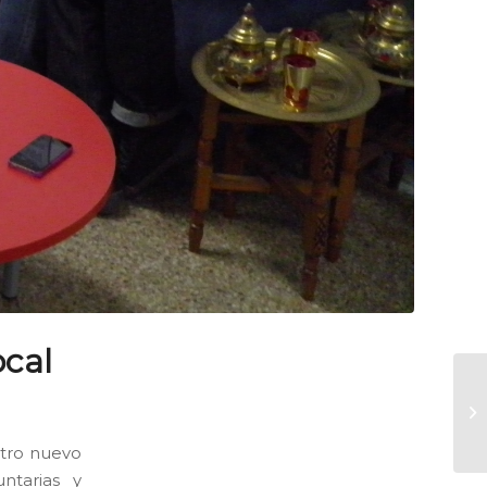
ocal
stro nuevo
untarias y