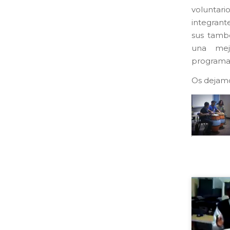
voluntar
integrant
sus tamb
una mej
programa
Os dejamo