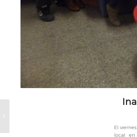
Ina
CANDOMBE
ESTRENA SU NUEVO
LOCAL
El vierne
local en 