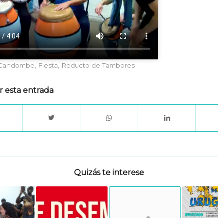
Candombe
,
Fiesta
,
Reducto de Tambores
r esta entrada
Quizás te interese