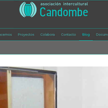
acemos
Proyectos
Colabora
Contacto
Blog
Docume
Usted está 