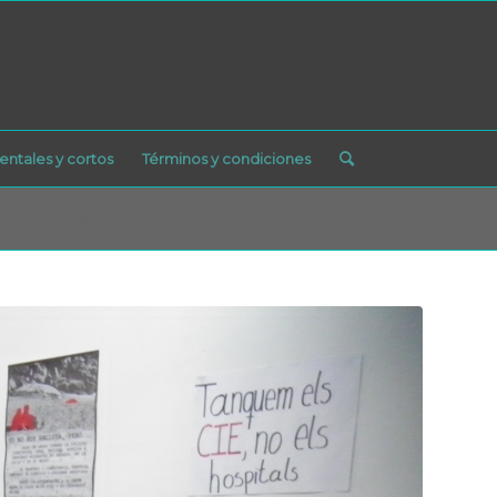
ntales y cortos
Términos y condiciones
aquí:
Inicio
/
Blog
/
Actividades
/
Inauguración de nuestro nuevo local