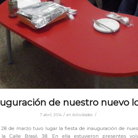
uguración de nuestro nuevo l
/
/
7 abril, 2014
en
Actividades
s 28 de marzo tuvo lugar la fiesta de inauguración de nue
la Calle Brasil, 38. En ella estuvieron presentes vol